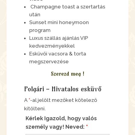
Champagne toast a szertartás
után
Sunset mini honeymoon
program
Luxus szállás ajánlás VIP
kedvezményekkel
Esküvői vacsora & torta
megszervezése
Szerezd meg !
Polgári - Hivatalos esküvő
A
*
-al jelölt mezőket kötelező
kitölteni.
Kérlek Igazold, hogy valós
személy vagy! Neved:
*