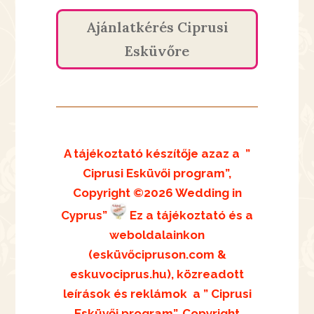
Ajánlatkérés Ciprusi
Esküvőre
A tájékoztató készítője azaz a
”
Ciprusi Esküvői program”,
Copyright ©2026 Wedding in
Cyprus”
Ez a tájékoztató és a
weboldalainkon
(esküvőcipruson.com &
eskuvociprus.hu),
közreadott
leírások és reklámok
a ” Ciprusi
Esküvői program”, Copyright