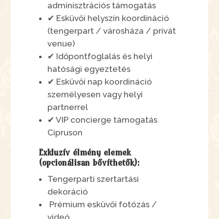
adminisztrációs támogatás
✔ Esküvői helyszín koordináció
(tengerpart / városháza / privát
venue)
✔ Időpontfoglalás és helyi
hatósági egyeztetés
✔ Esküvői nap koordináció
személyesen vagy helyi
partnerrel
✔ VIP concierge támogatás
Cipruson
Exkluzív élmény elemek
(opcionálisan bővíthetők):
Tengerparti szertartási
dekoráció
Prémium esküvői fotózás /
videó