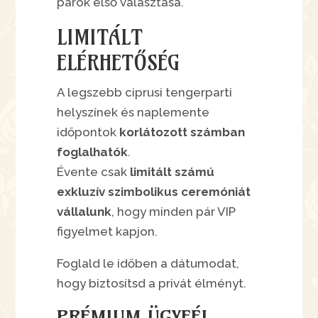
párok első választása.
LIMITÁLT
ELÉRHETŐSÉG
A legszebb ciprusi tengerparti
helyszínek és naplemente
időpontok
korlátozott számban
foglalhatók
.
Évente csak
limitált számú
exkluzív szimbolikus ceremóniát
vállalunk
, hogy minden pár VIP
figyelmet kapjon.
Foglald le időben a dátumodat,
hogy biztosítsd a privát élményt.