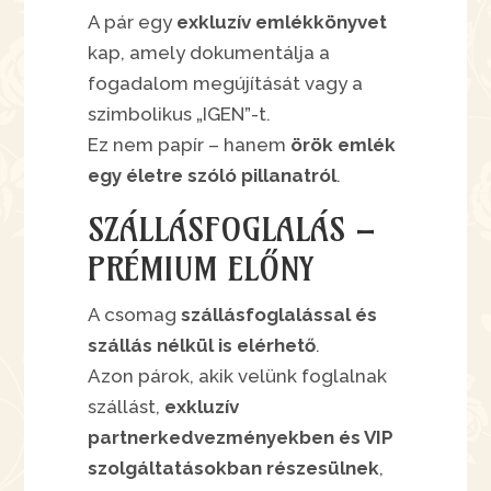
A pár egy
exkluzív emlékkönyvet
kap, amely dokumentálja a
fogadalom megújítását vagy a
szimbolikus „IGEN”-t.
Ez nem papír – hanem
örök emlék
egy életre szóló pillanatról
.
SZÁLLÁSFOGLALÁS –
PRÉMIUM ELŐNY
A csomag
szállásfoglalással és
szállás nélkül is elérhető
.
Azon párok, akik velünk foglalnak
szállást,
exkluzív
partnerkedvezményekben és VIP
szolgáltatásokban részesülnek
,