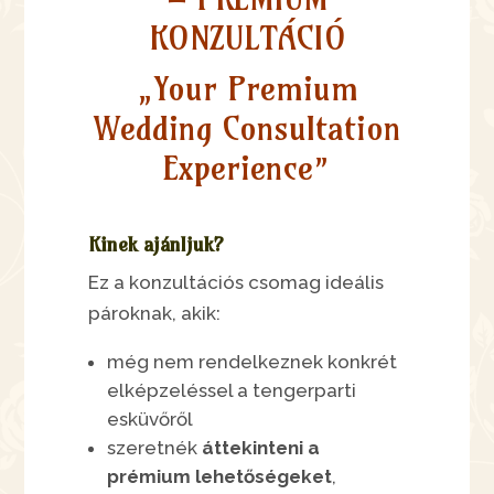
KONZULTÁCIÓ
„Your Premium
Wedding Consultation
Experience”
Kinek ajánljuk?
Ez a konzultációs csomag ideális
pároknak, akik:
még nem rendelkeznek konkrét
elképzeléssel a tengerparti
esküvőről
szeretnék
áttekinteni a
prémium lehetőségeket
,