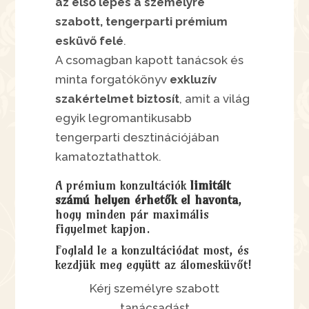
az első lépés a személyre
szabott, tengerparti prémium
esküvő felé
.
A csomagban kapott tanácsok és
minta forgatókönyv
exkluzív
szakértelmet biztosít
, amit a világ
egyik legromantikusabb
tengerparti desztinációjában
kamatoztathattok.
A prémium konzultációk
limitált
számú helyen érhetők el havonta
,
hogy minden pár maximális
figyelmet kapjon.
Foglald le a konzultációdat most, és
kezdjük meg együtt az álomesküvőt!
Kérj személyre szabott
tanácsadást