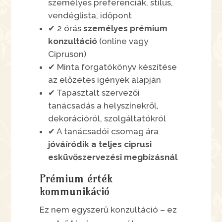
személyes preferenciák, stílus,
vendéglista, időpont
✔ 2 órás
személyes prémium
konzultáció
(online vagy
Cipruson)
✔ Minta forgatókönyv készítése
az előzetes igények alapján
✔ Tapasztalt szervezői
tanácsadás a helyszínekről,
dekorációról, szolgáltatókról
✔ A tanácsadói csomag ára
jóváíródik a teljes ciprusi
esküvőszervezési megbízásnál
Prémium érték
kommunikáció
Ez nem egyszerű konzultáció – ez