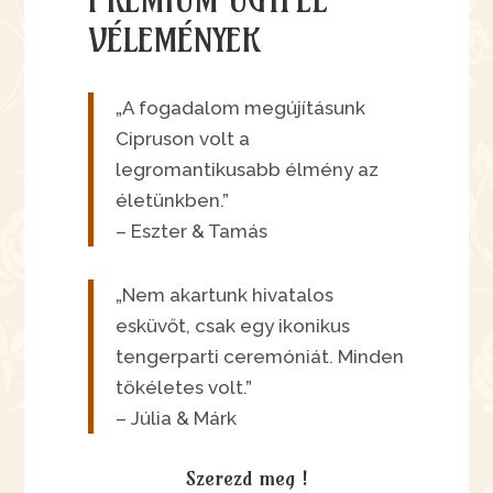
PRÉMIUM ÜGYFÉL
VÉLEMÉNYEK
„A fogadalom megújításunk
Cipruson volt a
legromantikusabb élmény az
életünkben.”
– Eszter & Tamás
„Nem akartunk hivatalos
esküvőt, csak egy ikonikus
tengerparti ceremóniát. Minden
tökéletes volt.”
– Júlia & Márk
Szerezd meg !