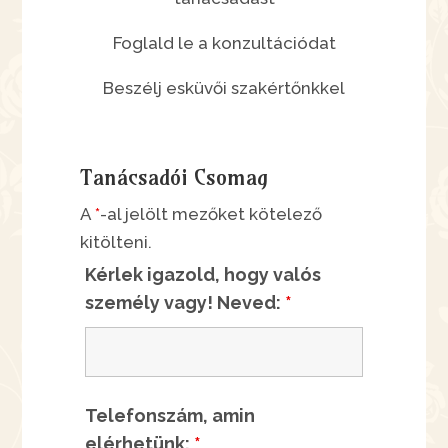
Foglald le a konzultációdat
Beszélj esküvői szakértőnkkel
Tanácsadói Csomag
A
*
-al jelölt mezőket kötelező
kitölteni.
Kérlek igazold, hogy valós
személy vagy! Neved:
*
Telefonszám, amin
elérhetünk:
*