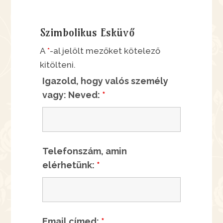
Szimbolikus Esküvő
A
*
-al jelölt mezőket kötelező
kitölteni.
Igazold, hogy valós személy
vagy: Neved:
*
Telefonszám, amin
elérhetünk:
*
Email címed:
*