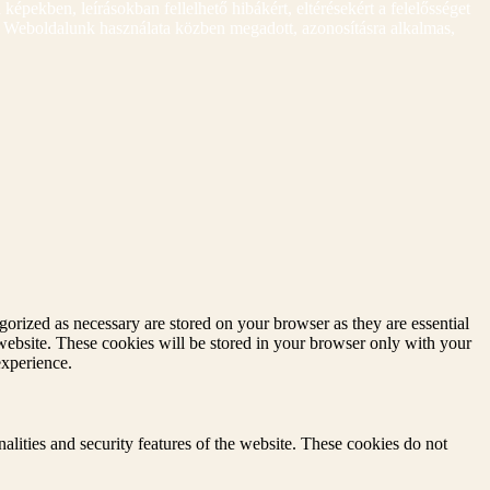
a képekben, leírásokban fellelhető hibákért, eltérésekért a felelősséget
k. Weboldalunk használata közben megadott, azonosításra alkalmas,
gorized as necessary are stored on your browser as they are essential
 website. These cookies will be stored in your browser only with your
experience.
nalities and security features of the website. These cookies do not