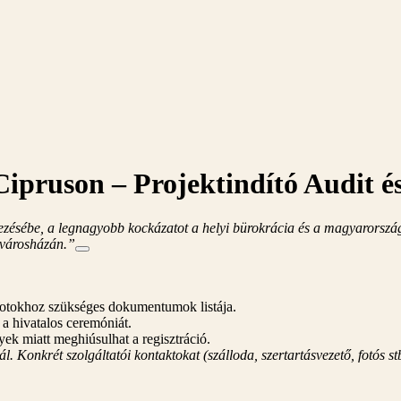
ipruson – Projektindító Audit é
zésébe, a legnagyobb kockázatot a helyi bürokrácia és a magyarországi 
 városházán.”
ototokhoz szükséges dokumentumok listája.
a hivatalos ceremóniát.
ek miatt meghiúsulhat a regisztráció.
. Konkrét szolgáltatói kontaktokat (szálloda, szertartásvezető, fotós st