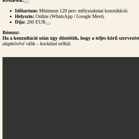
Részletek:
Időtartam:
Minimum 120 perc mélyszakmai konzultáció.
Helyszín:
Online (WhatsApp / Google Meet).
Díja:
200 EUR
Bónusz:
Ha a konzultáció után úgy döntötök, hogy a teljes körű szervezés
alapkövévé válik – kockázat nélkül.