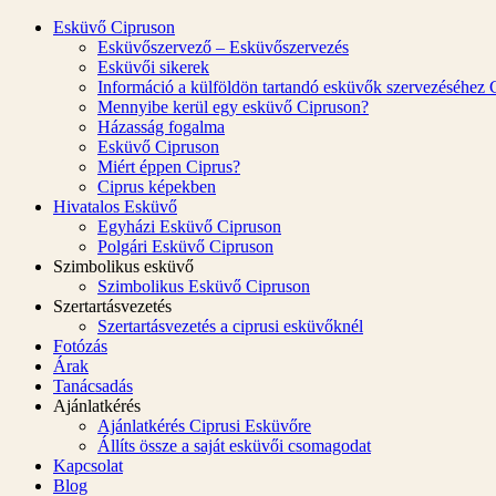
Esküvő Cipruson
Esküvőszervező – Esküvőszervezés
Esküvői sikerek
Információ a külföldön tartandó esküvők szervezéséhez 
Mennyibe kerül egy esküvő Cipruson?
Házasság fogalma
Esküvő Cipruson
Miért éppen Ciprus?
Ciprus képekben
Hivatalos Esküvő
Egyházi Esküvő Cipruson
Polgári Esküvő Cipruson
Szimbolikus esküvő
Szimbolikus Esküvő Cipruson
Szertartásvezetés
Szertartásvezetés a ciprusi esküvőknél
Fotózás
Árak
Tanácsadás
Ajánlatkérés
Ajánlatkérés Ciprusi Esküvőre
Állíts össze a saját esküvői csomagodat
Kapcsolat
Blog