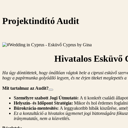
Projektindító Audit
Hivatalos Esküvő C
Ha úgy döntöttetek, hogy önállóan vágtok bele a ciprusi esküvő szerve
hogy a papírmunka golyóálló legyen, és ne érjen titeket meglepetés a
Mit tartalmaz az Audit?
Személyre szabott Jogi Útmutató:
A ti konkrét családi állap
Helyszín- és Időpont Stratégia:
Mikor és hol érdemes foglalni 
Bürokrácia-mentesítés:
A leggyakoribb hibák kiszűrése, amely
Ez a konzultáció a hivatalos ügymenet jogi biztonságára fókuszál
iránymutatás, nem a közvetítés.