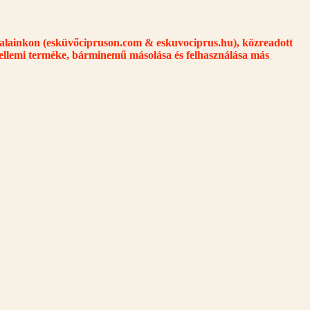
dalainkon (esküvőcipruson.com & eskuvociprus.hu),
közreadott
zellemi terméke, bárminemű másolása és felhasználása más