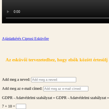
Ajánlatkérés Ciprusi Esküvőre
Az esküvői tervezetedhez, hogy elsők között értesül
Add meg a neved:
Add meg az e-mail címed:
GDPR - Adatvédelmi szabályzat »
GDPR - Adatvédelmi szabályzat »
7 + 10
=