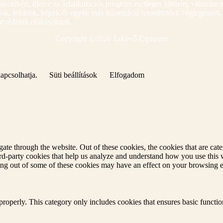
 akciókért, illetve az árkalkulációs program esetleges hibáiért, valamint 
datok, leírások, képek és egyéb más információ tekinthetőek véglegesne
atvédelmi előírásoknak.
Copyright ©
2026 Esküvő Cipruson
kapcsolhatja.
Süti beállítások
Elfogadom
te through the website. Out of these cookies, the cookies that are cate
hird-party cookies that help us analyze and understand how you use this
ting out of some of these cookies may have an effect on your browsing 
properly. This category only includes cookies that ensures basic functio