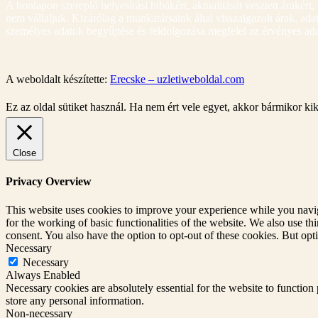
A honlapon szereplő helyesírási hibákért, aktualitását vesztett árakért,
nem vállaljuk. Kizárólag a munkatársaink által visszaigazolt árak, a
személyes adatok begyűjtése és feldolgozása megfelel az érvényes ad
A weboldalt készítette:
Erecske – uzletiweboldal.com
Ez az oldal sütiket használ. Ha nem ért vele egyet, akkor bármikor ki
Close
Privacy Overview
This website uses cookies to improve your experience while you naviga
for the working of basic functionalities of the website. We also use t
consent. You also have the option to opt-out of these cookies. But op
Necessary
Necessary
Always Enabled
Necessary cookies are absolutely essential for the website to function 
store any personal information.
Non-necessary