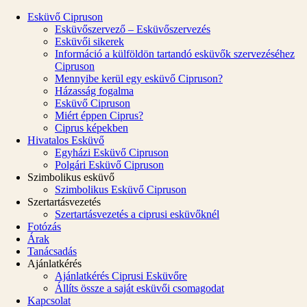
Esküvő Cipruson
Esküvőszervező – Esküvőszervezés
Esküvői sikerek
Információ a külföldön tartandó esküvők szervezéséhez
Cipruson
Mennyibe kerül egy esküvő Cipruson?
Házasság fogalma
Esküvő Cipruson
Miért éppen Ciprus?
Ciprus képekben
Hivatalos Esküvő
Egyházi Esküvő Cipruson
Polgári Esküvő Cipruson
Szimbolikus esküvő
Szimbolikus Esküvő Cipruson
Szertartásvezetés
Szertartásvezetés a ciprusi esküvőknél
Fotózás
Árak
Tanácsadás
Ajánlatkérés
Ajánlatkérés Ciprusi Esküvőre
Állíts össze a saját esküvői csomagodat
Kapcsolat