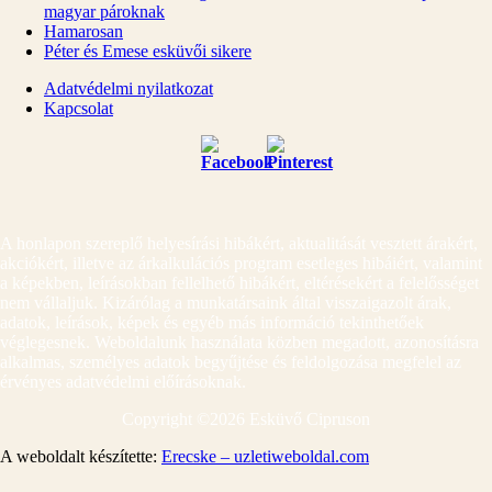
magyar pároknak
Hamarosan
Péter és Emese esküvői sikere
Adatvédelmi nyilatkozat
Kapcsolat
A honlapon szereplő helyesírási hibákért, aktualitását vesztett árakért,
akciókért, illetve az árkalkulációs program esetleges hibáiért, valamint
a képekben, leírásokban fellelhető hibákért, eltérésekért a felelősséget
nem vállaljuk. Kizárólag a munkatársaink által visszaigazolt árak,
adatok, leírások, képek és egyéb más információ tekinthetőek
véglegesnek. Weboldalunk használata közben megadott, azonosításra
alkalmas, személyes adatok begyűjtése és feldolgozása megfelel az
érvényes adatvédelmi előírásoknak.
Copyright ©
2026 Esküvő Cipruson
A weboldalt készítette:
Erecske – uzletiweboldal.com