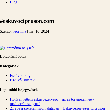
Blog
#eskuvocipruson.com
Szerző:
georgina
|
máj 10, 2024
Boldogság boltív
Kategóriák
Esküvői blog
Esküvői sikerek
Legutóbbi bejegyzések
Hogyan lettem esküvőszervező – az én történetem egy
mediterrán szigetről
21 éve a szerelem szolgálatában – Esküvőszervezés Cipruson