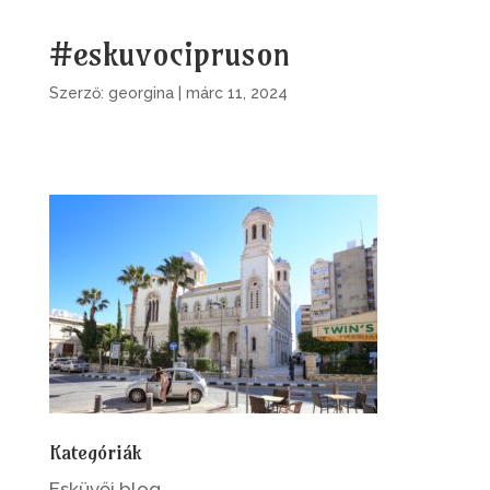
#eskuvocipruson
Szerző:
georgina
|
márc 11, 2024
Kategóriák
Esküvői blog