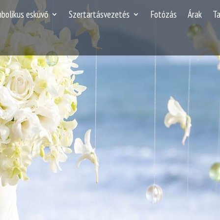
mbolikus esküvő
Szertartásvezetés
Fotózás
Árak
T