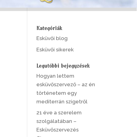
Kategóriák
Esküvői blog
Esküvői sikerek
Legutóbbi bejegyzések
Hogyan lettem
esküvőszervező – az én
történetem egy
mediterrán szigetről
21 éve a szerelem
szolgálatában –
Esküvőszervezés