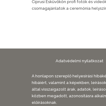
Ciprusi Esküvőkön profi fotók és vide
csomagajánlatok a ceremónia helyszín
Adatvédelmi nyilatkozat
A honlapon szereplő helyesírási hibákér
hibáiért, valamint a képekben, leíráso
által visszaigazolt árak, adatok, leí
közben megadott, azonosításra alkal
előírásoknak.