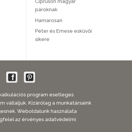
Cipruson magyar
pároknak
Hamarosan
Péter és Emese esküvői
sikere
 árkalkulációs program esetleges
em vállaljuk. Kizárólag a munkatársaink
legesnek. Weboldalunk használata
gfelel az érvényes adatvédelmi