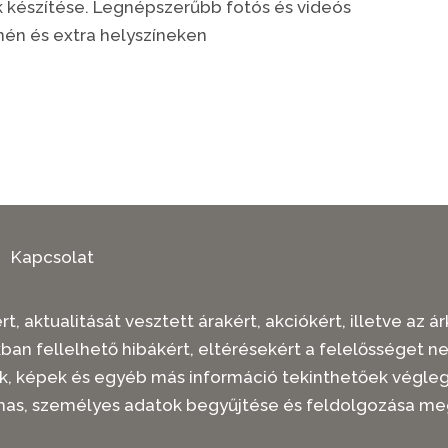
ók készítése. Legnépszerűbb fotós és videós
én és extra helyszíneken
Kapcsolat
t, aktualitását vesztett árakért, akciókért, illetve az
kban fellelhető hibákért, eltérésekért a felelősséget n
rások, képek és egyéb más információ tekinthetőek vég
mas, személyes adatok begyűjtése és feldolgozása me