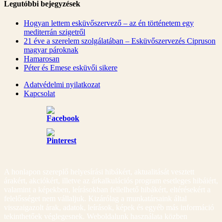
Legutóbbi bejegyzések
Hogyan lettem esküvőszervező – az én történetem egy
mediterrán szigetről
21 éve a szerelem szolgálatában – Esküvőszervezés Cipruson
magyar pároknak
Hamarosan
Péter és Emese esküvői sikere
Adatvédelmi nyilatkozat
Kapcsolat
A honlapon szereplő helyesírási hibákért, aktualitását vesztett
árakért, akciókért, illetve az árkalkulációs program esetleges hibáiért,
valamint a képekben, leírásokban fellelhető hibákért, eltérésekért a
felelősséget nem vállaljuk. Kizárólag a munkatársaink által
visszaigazolt árak, adatok, leírások, képek és egyéb más információ
tekinthetőek véglegesnek. Weboldalunk használata közben