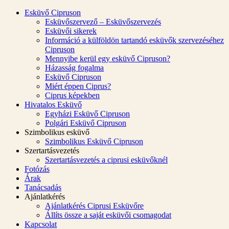
Esküvő Cipruson
Esküvőszervező – Esküvőszervezés
Esküvői sikerek
Információ a külföldön tartandó esküvők szervezéséhez
Cipruson
Mennyibe kerül egy esküvő Cipruson?
Házasság fogalma
Esküvő Cipruson
Miért éppen Ciprus?
Ciprus képekben
Hivatalos Esküvő
Egyházi Esküvő Cipruson
Polgári Esküvő Cipruson
Szimbolikus esküvő
Szimbolikus Esküvő Cipruson
Szertartásvezetés
Szertartásvezetés a ciprusi esküvőknél
Fotózás
Árak
Tanácsadás
Ajánlatkérés
Ajánlatkérés Ciprusi Esküvőre
Állíts össze a saját esküvői csomagodat
Kapcsolat