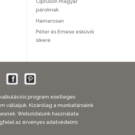
Cipruson magyar
pároknak
Hamarosan
Péter és Emese esküvői
sikere
 árkalkulációs program esetleges
em vállaljuk. Kizárólag a munkatársaink
legesnek. Weboldalunk használata
gfelel az érvényes adatvédelmi