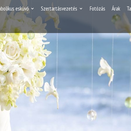
mbolikus esküvő
Szertartásvezetés
Fotózás
Árak
T