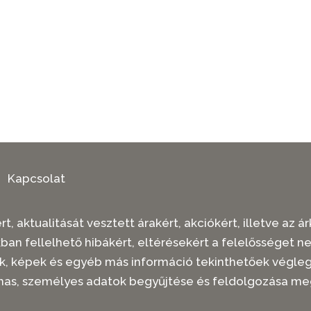
Kapcsolat
t, aktualitását vesztett árakért, akciókért, illetve az
kban fellelhető hibákért, eltérésekért a felelősséget n
rások, képek és egyéb más információ tekinthetőek vég
mas, személyes adatok begyűjtése és feldolgozása me