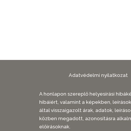
Adatvédelmi nyilatkozat
A honlapon szereplő helyesírási hibákér
hibáiért, valamint a képekben, leíráso
által visszaigazolt árak, adatok, leí
közben megadott, azonosításra alkal
előírásoknak.