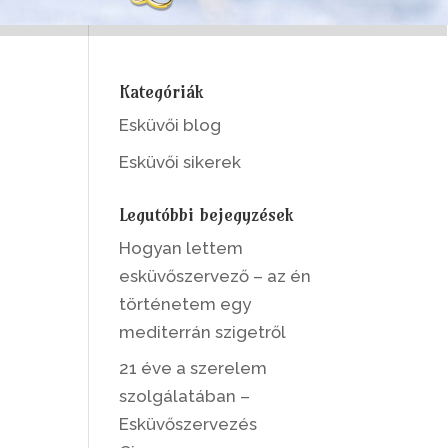
Kategóriák
Esküvői blog
Esküvői sikerek
Legutóbbi bejegyzések
Hogyan lettem
esküvőszervező – az én
történetem egy
mediterrán szigetről
21 éve a szerelem
szolgálatában –
Esküvőszervezés