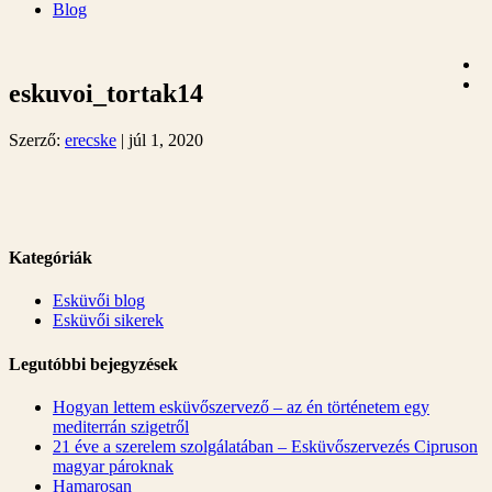
Blog
eskuvoi_tortak14
Szerző:
erecske
|
júl 1, 2020
Kategóriák
Esküvői blog
Esküvői sikerek
Legutóbbi bejegyzések
Hogyan lettem esküvőszervező – az én történetem egy
mediterrán szigetről
21 éve a szerelem szolgálatában – Esküvőszervezés Cipruson
magyar pároknak
Hamarosan