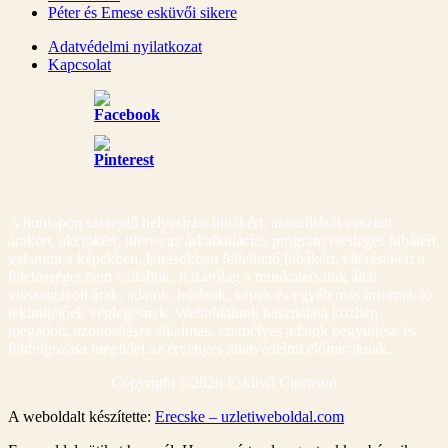
Péter és Emese esküvői sikere
Adatvédelmi nyilatkozat
Kapcsolat
A honlapon szereplő helyesírási hibákért, aktualitását vesztett
árakért, akciókért, illetve az árkalkulációs program esetleges hibáiért,
valamint a képekben, leírásokban fellelhető hibákért, eltérésekért a
felelősséget nem vállaljuk. Kizárólag a munkatársaink által
visszaigazolt árak, adatok, leírások, képek és egyéb más információ
tekinthetőek véglegesnek. Weboldalunk használata közben
megadott, azonosításra alkalmas, személyes adatok begyűjtése és
feldolgozása megfelel az érvényes adatvédelmi előírásoknak.
Copyright ©
2026 Esküvő Cipruson
A weboldalt készítette:
Erecske – uzletiweboldal.com