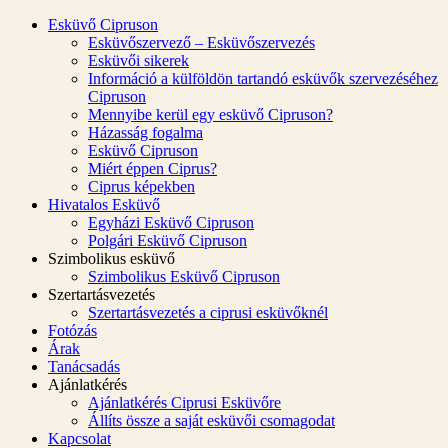
Esküvő Cipruson
Esküvőszervező – Esküvőszervezés
Esküvői sikerek
Információ a külföldön tartandó esküvők szervezéséhez
Cipruson
Mennyibe kerül egy esküvő Cipruson?
Házasság fogalma
Esküvő Cipruson
Miért éppen Ciprus?
Ciprus képekben
Hivatalos Esküvő
Egyházi Esküvő Cipruson
Polgári Esküvő Cipruson
Szimbolikus esküvő
Szimbolikus Esküvő Cipruson
Szertartásvezetés
Szertartásvezetés a ciprusi esküvőknél
Fotózás
Árak
Tanácsadás
Ajánlatkérés
Ajánlatkérés Ciprusi Esküvőre
Állíts össze a saját esküvői csomagodat
Kapcsolat