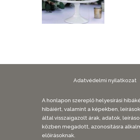
Adatvédelmi nyilatkozat
A honlapon szereplő helyesírási hibákér
hibáiért, valamint a képekben, leíráso
által visszaigazolt árak, adatok, leí
közben megadott, azonosításra alkal
előírásoknak.