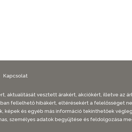
Kapcsolat
t, aktualitását vesztett árakért, akciókért, illetve az
kban fellelhető hibákért, eltérésekért a felelősséget n
rások, képek és egyéb más információ tekinthetőek vég
mas, személyes adatok begyűjtése és feldolgozása me