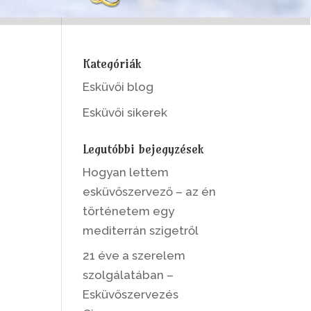
Kategóriák
Esküvői blog
Esküvői sikerek
Legutóbbi bejegyzések
Hogyan lettem
esküvőszervező – az én
történetem egy
mediterrán szigetről
21 éve a szerelem
szolgálatában –
Esküvőszervezés