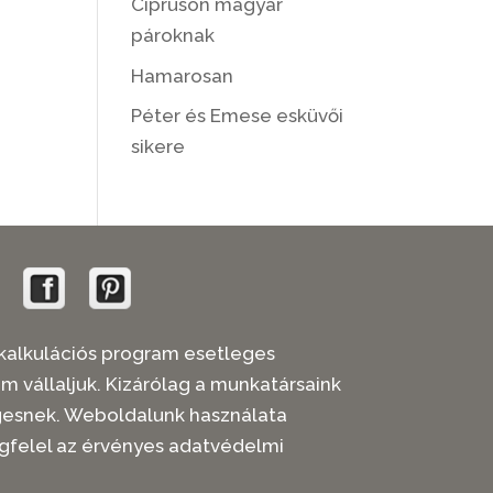
Cipruson magyar
pároknak
Hamarosan
Péter és Emese esküvői
sikere
 árkalkulációs program esetleges
em vállaljuk. Kizárólag a munkatársaink
legesnek. Weboldalunk használata
gfelel az érvényes adatvédelmi