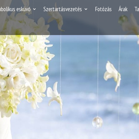
mbolikus esküvő
Szertartásvezetés
Fotózás
Árak
T