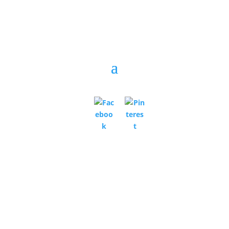
A honlapon szereplő helyesírási hibákért,
aktualitását vesztett árakért, akciókért, illetve az
árkalkulációs program esetleges hibáiért, valamint a
képekben, leírásokban fellelhető hibákért,
eltérésekért a felelősséget nem vállaljuk. Kizárólag a