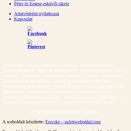
Péter és Emese esküvői sikere
Adatvédelmi nyilatkozat
Kapcsolat
A honlapon szereplő helyesírási hibákért, aktualitását vesztett
árakért, akciókért, illetve az árkalkulációs program esetleges hibáiért,
valamint a képekben, leírásokban fellelhető hibákért, eltérésekért a
felelősséget nem vállaljuk. Kizárólag a munkatársaink által
visszaigazolt árak, adatok, leírások, képek és egyéb más információ
tekinthetőek véglegesnek. Weboldalunk használata közben
megadott, azonosításra alkalmas, személyes adatok begyűjtése és
feldolgozása megfelel az érvényes adatvédelmi előírásoknak.
Copyright ©
2026 Esküvő Cipruson
A weboldalt készítette:
Erecske – uzletiweboldal.com