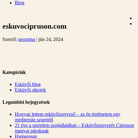
Blog
eskuvocipruson.com
Szerző:
georgina
|
jún 24, 2024
Kategóriák
Esküvői blog
Esküvői sikerek
Legutóbbi bejegyzések
Hogyan lettem esküvőszervező – az én történetem egy
mediterrán szigetről
21 éve a szerelem szolgálatában – Esküvőszervezés Cipruson
magyar pároknak
Hamarosan