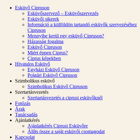
Esküvő Cipruson
Esküvőszervező – Esküvőszervezés
Esküvői sikerek
Információ a külföldön tartandó esküvők szervezéséhez
Cipruson
Mennyibe kerül egy esküvő Cipruson?
Házasság fogalma
Esküvő Cipruson
Miért éppen Ciprus?
Ciprus képekben
Hivatalos Esküvő
Egyházi Esküvő Cipruson
Polgári Esküvő Cipruson
Szimbolikus esküvő
Szimbolikus Esküvő Cipruson
Szertartásvezetés
Szertartásvezetés a ciprusi esküvőknél
Fotózás
Árak
Tanácsadás
Ajánlatkérés
Ajánlatkérés Ciprusi Esküvőre
Állíts össze a saját esküvői csomagodat
Kapcsolat