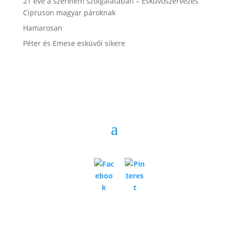
21 éve a szerelem szolgálatában – Esküvőszervezés
Cipruson magyar pároknak
Hamarosan
Péter és Emese esküvői sikere