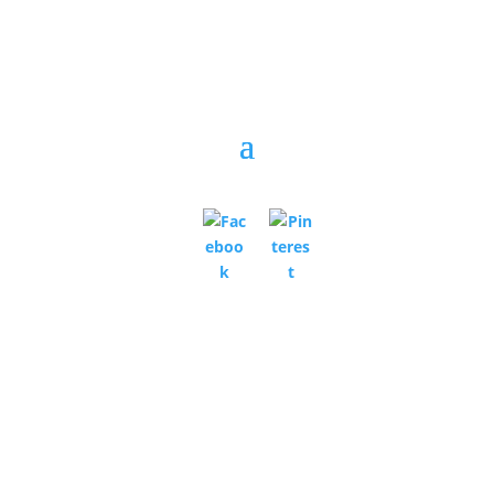
A honlapon szereplő helyesírási hibákért,
aktualitását vesztett árakért, akciókért, illetve az
árkalkulációs program esetleges hibáiért, valamint a
képekben, leírásokban fellelhető hibákért,
eltérésekért a felelősséget nem vállaljuk. Kizárólag a