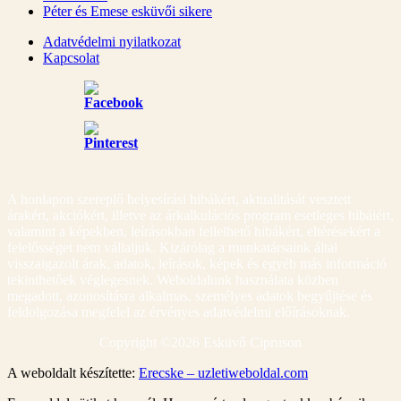
Péter és Emese esküvői sikere
Adatvédelmi nyilatkozat
Kapcsolat
A honlapon szereplő helyesírási hibákért, aktualitását vesztett
árakért, akciókért, illetve az árkalkulációs program esetleges hibáiért,
valamint a képekben, leírásokban fellelhető hibákért, eltérésekért a
felelősséget nem vállaljuk. Kizárólag a munkatársaink által
visszaigazolt árak, adatok, leírások, képek és egyéb más információ
tekinthetőek véglegesnek. Weboldalunk használata közben
megadott, azonosításra alkalmas, személyes adatok begyűjtése és
feldolgozása megfelel az érvényes adatvédelmi előírásoknak.
Copyright ©
2026 Esküvő Cipruson
A weboldalt készítette:
Erecske – uzletiweboldal.com