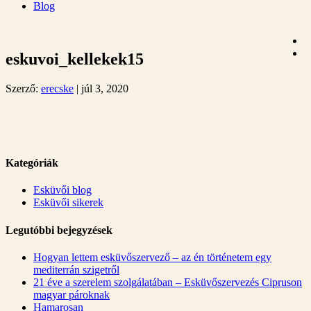
Blog
eskuvoi_kellekek15
Szerző:
erecske
|
júl 3, 2020
Kategóriák
Esküvői blog
Esküvői sikerek
Legutóbbi bejegyzések
Hogyan lettem esküvőszervező – az én történetem egy
mediterrán szigetről
21 éve a szerelem szolgálatában – Esküvőszervezés Cipruson
magyar pároknak
Hamarosan