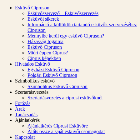
Esküvő Cipruson
Esküvőszervező – Esküvőszervezés
Esküvői sikerek
Információ a külföldön tartandó esküvők szervezéséhez
Cipruson
Mennyibe kerül egy esküvő Cipruson?
Házasság fogalma
Esküvő Cipruson
Miért éppen Ciprus?
Ciprus képekben
Hivatalos Esküvő
Egyházi Esküvő Cipruson
Polgári Esküvő Cipruson
Szimbolikus esküvő
Szimbolikus Esküvő Cipruson
Szertartásvezetés
Szertartásvezetés a ciprusi esküvőknél
Fotózás
Árak
Tanácsadás
Ajánlatkérés
Ajánlatkérés Ciprusi Esküvőre
Állíts össze a saját esküvői csomagodat
Kapcsolat