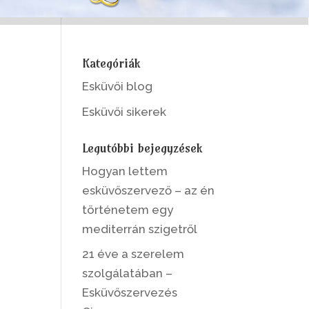
Kategóriák
Esküvői blog
Esküvői sikerek
Legutóbbi bejegyzések
Hogyan lettem
esküvőszervező – az én
történetem egy
mediterrán szigetről
21 éve a szerelem
szolgálatában –
Esküvőszervezés