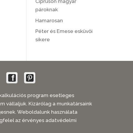
Cipruson magyar
pároknak
Hamarosan
Péter és Emese esküvői
sikere
 árkalkulációs program esetleges
em vállaljuk. Kizárólag a munkatársaink
legesnek. Weboldalunk használata
gfelel az érvényes adatvédelmi