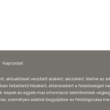
Kapcsolat
t, aktualitását vesztett árakért, akciókért, illetve az
kban fellelhető hibákért, eltérésekért a felelősséget n
rások, képek és egyéb más információ tekinthetőek vég
mas, személyes adatok begyűjtése és feldolgozása me