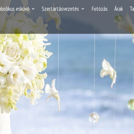
mbolikus esküvő
Szertartásvezetés
Fotózás
Árak
T