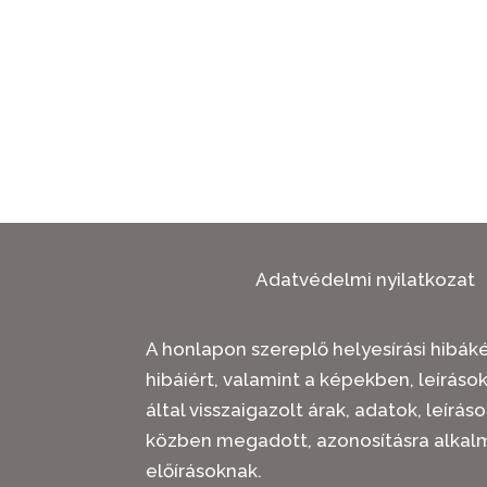
Adatvédelmi nyilatkozat
A honlapon szereplő helyesírási hibákér
hibáiért, valamint a képekben, leíráso
által visszaigazolt árak, adatok, leí
közben megadott, azonosításra alkal
előírásoknak.