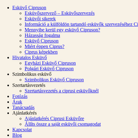
Esküvő Cipruson
Esküvőszervező – Esküvőszervezés
Esküvői sikerek
Információ a külföldön tartandó esküvők szervezéséhez C
Mennyibe kerül egy esküvő Cipruson?
Házasság fogalma
Esküvő Cipruson
Miért éppen Ciprus?
Ciprus képekben
Hivatalos Esküvő
Egyházi Esküvő Cipruson
Polgári Esküvő Cipruson
Szimbolikus esküvő
Szimbolikus Esküvő Cipruson
Szertartásvezetés
Szertartásvezetés a ciprusi esküvőknél
Fotózás
Árak
Tanácsadás
Ajánlatkérés
Ajánlatkérés Ciprusi Esküvőre
Állíts össze a saját esküvői csomagodat
Kapcsolat
Blog