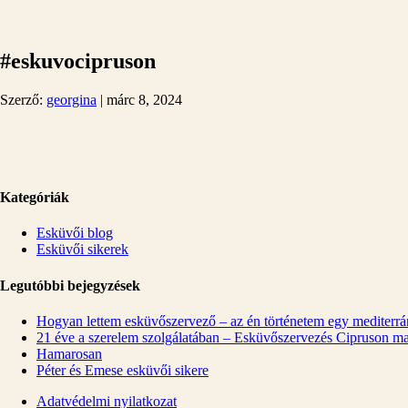
#eskuvocipruson
Szerző:
georgina
|
márc 8, 2024
Kategóriák
Esküvői blog
Esküvői sikerek
Legutóbbi bejegyzések
Hogyan lettem esküvőszervező – az én történetem egy mediterrán
21 éve a szerelem szolgálatában – Esküvőszervezés Cipruson m
Hamarosan
Péter és Emese esküvői sikere
Adatvédelmi nyilatkozat