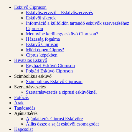
Esküvő Cipruson
Esküvőszervező – Esküvőszervezés
Esküvői sikerek
Információ a külföldön tartandó esküvők szervezéséhez
Cipruson
Mennyibe kerül egy esküvő Cipruson?
Házasság fogalma
Esküvő Cipruson
Miért éppen Ciprus?
Ciprus képekben
Hivatalos Esküvő
Egyházi Esküvő Cipruson
Polgári Esküvő Cipruson
Szimbolikus esküvő
Szimbolikus Esküvő Cipruson
Szertartásvezetés
Szertartásvezetés a ciprusi esküvőknél
Fotózás
Árak
Tanácsadás
Ajánlatkérés
Ajánlatkérés Ciprusi Esküvőre
Állíts össze a saját esküvői csomagodat
Kapcsolat