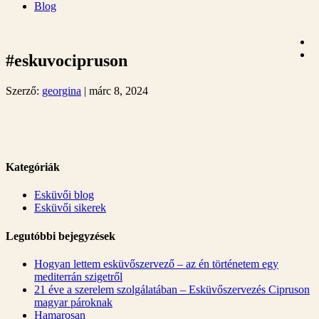
Blog
#eskuvocipruson
Szerző:
georgina
|
márc 8, 2024
Kategóriák
Esküvői blog
Esküvői sikerek
Legutóbbi bejegyzések
Hogyan lettem esküvőszervező – az én történetem egy
mediterrán szigetről
21 éve a szerelem szolgálatában – Esküvőszervezés Cipruson
magyar pároknak
Hamarosan