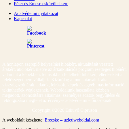
Péter és Emese esküvői sikere
Adatvédelmi nyilatkozat
Kapcsolat
A honlapon szereplő helyesírási hibákért, aktualitását vesztett
árakért, akciókért, illetve az árkalkulációs program esetleges hibáiért,
valamint a képekben, leírásokban fellelhető hibákért, eltérésekért a
felelősséget nem vállaljuk. Kizárólag a munkatársaink által
visszaigazolt árak, adatok, leírások, képek és egyéb más információ
tekinthetőek véglegesnek. Weboldalunk használata közben
megadott, azonosításra alkalmas, személyes adatok begyűjtése és
feldolgozása megfelel az érvényes adatvédelmi előírásoknak.
Copyright ©
2026 Esküvő Cipruson
A weboldalt készítette:
Erecske – uzletiweboldal.com