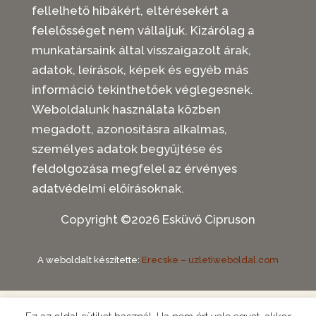
fellelhető hibákért, eltérésekért a
felelősséget nem vállaljuk. Kizárólag a
munkatársaink által visszaigazolt árak,
adatok, leírások, képek és egyéb más
információ tekinthetőek véglegesnek.
Weboldalunk használata közben
megadott, azonosításra alkalmas,
személyes adatok begyűjtése és
feldolgozása megfelel az érvényes
adatvédelmi előírásoknak.
Copyright ©
2026 Esküvő Cipruson
A weboldalt készítette:
Erecske – uzletiweboldal.com