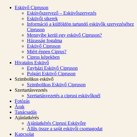
Esküvő Cipruson
Esküvőszervező – Esküvőszervezés
Esküvői sikerek
Információ a külföldön tartandó esküvők szervezéséhez
Cipruson
Mennyibe kerül egy esküvő Cipruson?
Házasság fogalma
Esküvő Cipruson
Miért éppen Ciprus?
Ciprus képekben
Hivatalos Esküvő
Egyházi Esküvő Cipruson
Polgári Esküvő Cipruson
Szimbolikus esküvő
Szimbolikus Esküvő Cipruson
Szertartásvezetés
Szertartásvezetés a ciprusi esküvőknél
Fotózás
Árak
Tanácsadás
Ajánlatkérés
Ajánlatkérés Ciprusi Esküvőre
Állíts össze a saját esküvői csomagodat
Kapcsolat