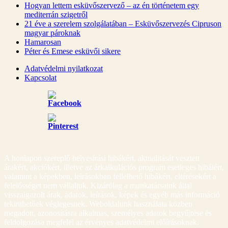
Hogyan lettem esküvőszervező – az én történetem egy
mediterrán szigetről
21 éve a szerelem szolgálatában – Esküvőszervezés Cipruson
magyar pároknak
Hamarosan
Péter és Emese esküvői sikere
Adatvédelmi nyilatkozat
Kapcsolat
A honlapon szereplő helyesírási hibákért, aktualitását vesztett
árakért, akciókért, illetve az árkalkulációs program esetleges hibáiért,
valamint a képekben, leírásokban fellelhető hibákért, eltérésekért a
felelősséget nem vállaljuk. Kizárólag a munkatársaink által
visszaigazolt árak, adatok, leírások, képek és egyéb más információ
tekinthetőek véglegesnek. Weboldalunk használata közben
megadott, azonosításra alkalmas, személyes adatok begyűjtése és
feldolgozása megfelel az érvényes adatvédelmi előírásoknak.