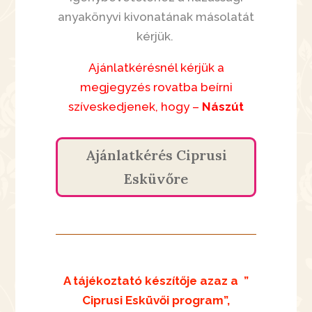
anyakönyvi kivonatának másolatát
kérjük.
Ajánlatkérésnél kérjük a
megjegyzés rovatba beírni
szíveskedjenek, hogy –
Nászút
Ajánlatkérés Ciprusi
Esküvőre
A tájékoztató készítője azaz a
”
Ciprusi Esküvői program”,