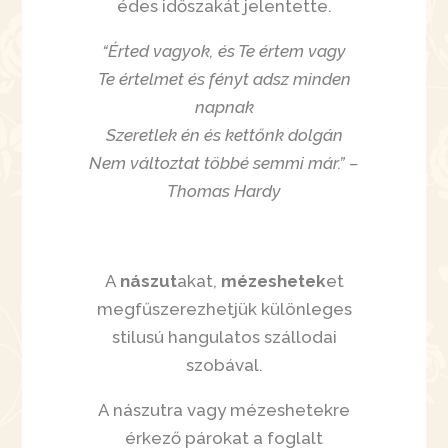
édes időszakát jelentette.
“Érted vagyok, és Te értem vagy
Te értelmet és fényt adsz minden
napnak
Szeretlek én és kettőnk dolgán
Nem változtat többé semmi már.” –
Thomas Hardy
A
nászut
akat,
mézeshetek
et
megfűszerezhetjük különleges
stilusú hangulatos szállodai
szobával.
A nászutra vagy mézeshetekre
érkező párokat a foglalt