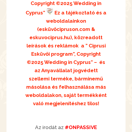
Copyright ©2025 Wedding in
Cyprus”
Ez a tájékoztató és a
weboldalainkon
(esküvőcipruson.com &
eskuvociprus.hu),
közreadott
leírások és reklámok
a ” Ciprusi
Esküvői program”, Copyright
©2025 Wedding in Cyprus” –
és
az Anyavállalat jogvédett
szellemi terméke, bárminemű
másolása és felhasználása más
weboldalakon,
saját termékként
való megjelenítéshez
tilos!
Az irodát az
#ONPASSIVE