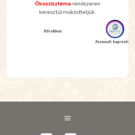
Ökoszisztéma
rendszeren
keresztül működtetjük.
Bővebben
Azonnali kapcsolódá