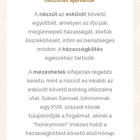
nászutas ajánlatok
A
nászút
az
esküvő
t követő
együttlét, amelyen az ifjú pár,
megünnepeli házasságát, életük
összekötését, intim és bensőséges
módon. A
házasságkötés
egészéhez tartozik.
A
mézeshetek
kifejezés régebbi
keletű, mint a nászút és inkább az
esküvőt követő boldog időszakra
utal. Sokan Samuel Johnsonnak,
egy XVIII. századi írónak
tulajdonítják a fogalmat, akinél a
“honeymoon” (mézes hold) a
házasságkötést követő első hónap