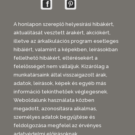
A honlapon szereplő helyesírási hibákért,
aktualitását vesztett árakért, akciókért,
illetve az árkalkulációs program esetleges
hibáiért, valamint a képekben, leírásokban
fellelhető hibákért, eltérésekért a
felelősséget nem vállaljuk. Kizárólag a
munkatársaink által visszaigazolt árak,
adatok, leírások, képek és egyéb más
információ tekinthetőek véglegesnek.
Weboldalunk használata közben
megadott, azonosításra alkalmas,
személyes adatok begyűjtése és
feldolgozása megfelel az érvényes
adatvédelmi előírásoknak.