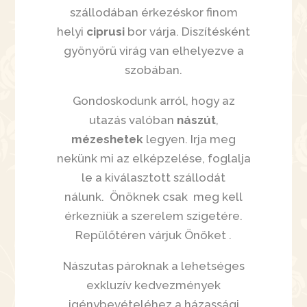
szállodában érkezéskor finom
helyi
ciprusi
bor várja. Diszítésként
gyönyörű virág van elhelyezve a
szobában.
Gondoskodunk arról, hogy az
utazás valóban
nászút
,
mézeshetek
legyen. Irja meg
nekünk mi az elképzelése, foglalja
le a kiválasztott szállodát
nálunk. Önöknek csak meg kell
érkezniük a szerelem szigetére.
Repülőtéren várjuk Önöket .
Nászutas pároknak a lehetséges
exkluzív kedvezmények
igénybevételéhez a házassági