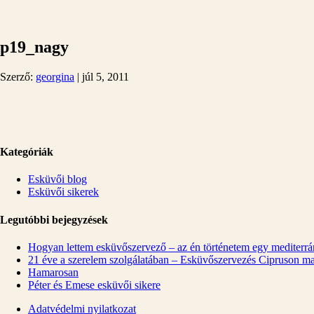
p19_nagy
Szerző:
georgina
|
júl 5, 2011
Kategóriák
Esküvői blog
Esküvői sikerek
Legutóbbi bejegyzések
Hogyan lettem esküvőszervező – az én történetem egy mediterrán
21 éve a szerelem szolgálatában – Esküvőszervezés Cipruson m
Hamarosan
Péter és Emese esküvői sikere
Adatvédelmi nyilatkozat