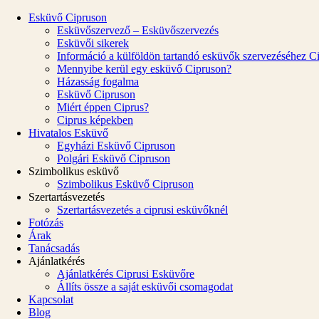
Esküvő Cipruson
Esküvőszervező – Esküvőszervezés
Esküvői sikerek
Információ a külföldön tartandó esküvők szervezéséhez C
Mennyibe kerül egy esküvő Cipruson?
Házasság fogalma
Esküvő Cipruson
Miért éppen Ciprus?
Ciprus képekben
Hivatalos Esküvő
Egyházi Esküvő Cipruson
Polgári Esküvő Cipruson
Szimbolikus esküvő
Szimbolikus Esküvő Cipruson
Szertartásvezetés
Szertartásvezetés a ciprusi esküvőknél
Fotózás
Árak
Tanácsadás
Ajánlatkérés
Ajánlatkérés Ciprusi Esküvőre
Állíts össze a saját esküvői csomagodat
Kapcsolat
Blog