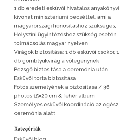
1 db eredeti esküvői hivatalos anyakönyvi
kivonat minisztériumi pecséttel, ami a
magyarországi honositáshoz szükséges,
Helyszíni ügyintézéshez szükség esetén
tolmácsolás magyar nyelven
Virágok biztositása: 1 db esküvői csokor, 1
db gomblyukvirág a vőlegénynek
Pezsgő biztositása a ceremónia után
Esküvői torta biztositása
Fotós személyének a biztositása / 36
photos 15×20 cm & fehér album
Személyes esküvői koordináció az egész
ceremónia alatt
Kategóriák
Esküvői blog