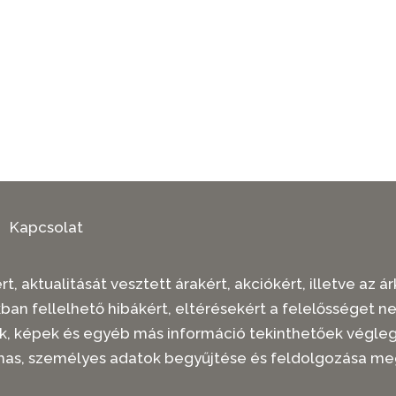
Kapcsolat
t, aktualitását vesztett árakért, akciókért, illetve az
kban fellelhető hibákért, eltérésekért a felelősséget n
rások, képek és egyéb más információ tekinthetőek vég
mas, személyes adatok begyűjtése és feldolgozása me