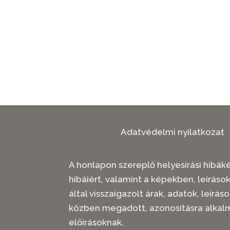
Adatvédelmi nyilatkozat
A honlapon szereplő helyesírási hibákér
hibáiért, valamint a képekben, leíráso
által visszaigazolt árak, adatok, leí
közben megadott, azonosításra alkal
előírásoknak.