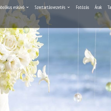
mbolikus esküvő
Szertartásvezetés
Fotózás
Árak
T