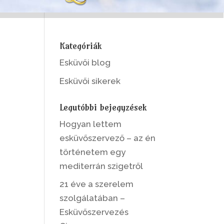
Kategóriák
Esküvői blog
Esküvői sikerek
Legutóbbi bejegyzések
Hogyan lettem
esküvőszervező – az én
történetem egy
mediterrán szigetről
21 éve a szerelem
szolgálatában –
Esküvőszervezés