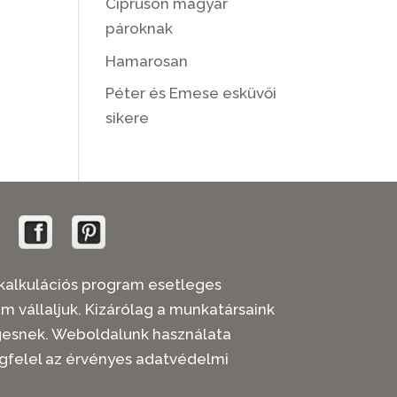
Cipruson magyar
pároknak
Hamarosan
Péter és Emese esküvői
sikere
 árkalkulációs program esetleges
em vállaljuk. Kizárólag a munkatársaink
legesnek. Weboldalunk használata
gfelel az érvényes adatvédelmi