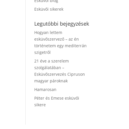
Esküvői blog
Esküvői sikerek
Legutóbbi bejegyzések
Hogyan lettem
esküvőszervező – az én
történetem egy mediterrán
szigetről
21 éve a szerelem
szolgálatában –
Esküvőszervezés Cipruson
magyar pároknak
Hamarosan
Péter és Emese esküvői
sikere