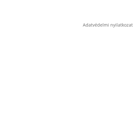
Adatvédelmi nyilatkozat
A honlapon szereplő helyesírási hibákért, aktua
leírásokban fellelhető hibákért, eltérésekért a
információ tekinthetőek véglegesnek. Webolda
az érvényes adatvédelmi előírásoknak.