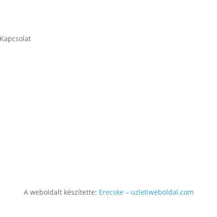
Kapcsolat
litását vesztett árakért, akciókért, illetve az árkalkulációs program
 felelősséget nem vállaljuk. Kizárólag a munkatársaink által visszaig
lunk használata közben megadott, azonosításra alkalmas, személye
Copyright ©
2026 Esküvő Cipruson
A weboldalt készítette:
Erecske – uzletiweboldal.com