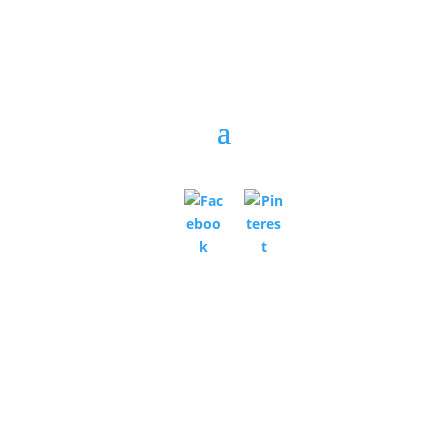
A honlapon szereplő helyesírási hibákért,
aktualitását vesztett árakért, akciókért, illetve az
árkalkulációs program esetleges hibáiért, valamint a
képekben, leírásokban fellelhető hibákért,
eltérésekért a felelősséget nem vállaljuk. Kizárólag a